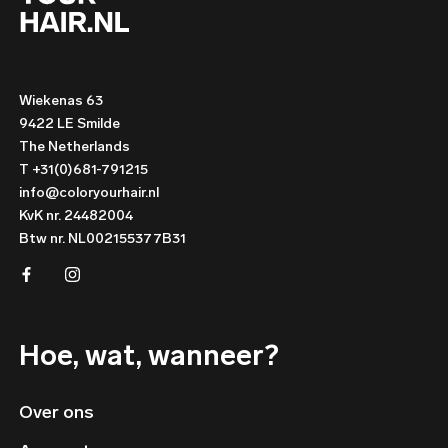
Wiekenas 63
9422 LE Smilde
The Netherlands
T +31(0)681-791215
info@coloryourhair.nl
KvK nr. 24482004
Btw nr. NL002155377B31
Hoe, wat, wanneer?
Over ons